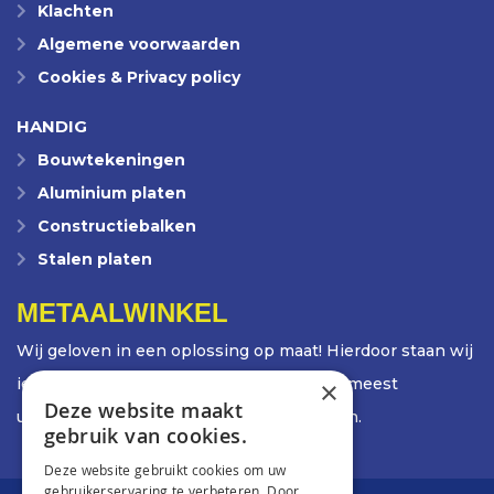
Klachten
Algemene voorwaarden
Cookies & Privacy policy
HANDIG
Bouwtekeningen
Aluminium platen
Constructiebalken
Stalen platen
METAALWINKEL
Wij geloven in een oplossing op maat! Hierdoor staan wij
iedere dag weer voor de uitdaging om de meest
×
Deze website maakt
uiteenlopende opdrachten te ontwikkelen.
gebruik van cookies.
Deze website gebruikt cookies om uw
gebruikerservaring te verbeteren. Door