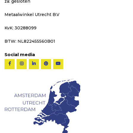
za: gesloten
Metaalwinkel Utrecht B.V
KvK: 30288099
BTW: NL822455560B01
Social media