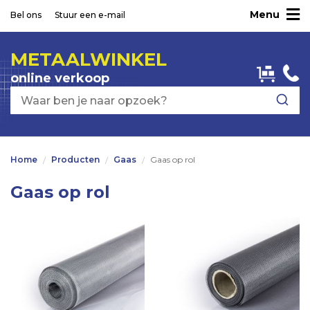
Menu
Ga
Bel ons
Stuur een e-mail
naar
de
METAALWINKEL
inhoud
online verkoop
Home
Producten
Gaas
Gaas op rol
Gaas op rol