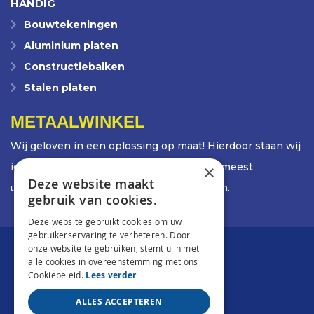
HANDIG
Bouwtekeningen
Aluminium platen
Constructiebalken
Stalen platen
METAALWINKEL
Wij geloven in een oplossing op maat! Hierdoor staan wij
iedere dag weer voor de uitdaging om de meest
×
Deze website maakt
uiteenlopende opdrachten te ontwikkelen.
gebruik van cookies.
Deze website gebruikt cookies om uw
gebruikerservaring te verbeteren. Door
onze website te gebruiken, stemt u in met
alle cookies in overeenstemming met ons
Cookiebeleid.
Lees verder
ALLES ACCEPTEREN