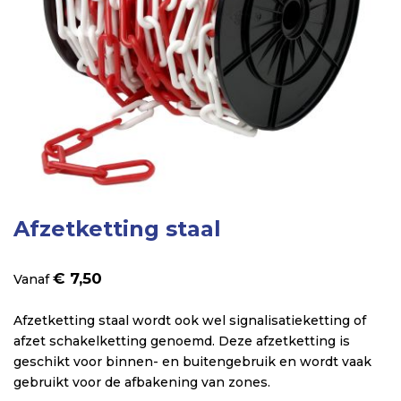
Ga
Afzetketting staal
naar
het
€ 7,50
Vanaf
begin
van
Afzetketting staal wordt ook wel signalisatieketting of
de
afzet schakelketting genoemd. Deze afzetketting is
afbeeldingen-
geschikt voor binnen- en buitengebruik en wordt vaak
gallerij
gebruikt voor de afbakening van zones.