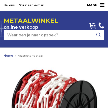
Menu
Ga
Bel ons
Stuur een e-mail
naar
de
METAALWINKEL
inhoud
online verkoop
Home
Afzetketting staal
Ga
naar
het
einde
van
de
afbeeldingen-
gallerij