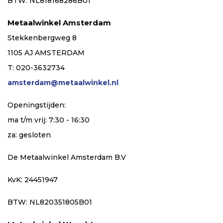
BTW: NL818168286B01
Metaalwinkel Amsterdam
Stekkenbergweg 8
1105 AJ AMSTERDAM
T: 020-3632734
amsterdam@metaalwinkel.nl
Openingstijden:
ma t/m vrij: 7:30 - 16:30
za: gesloten
De Metaalwinkel Amsterdam B.V
KvK: 24451947
BTW: NL820351805B01