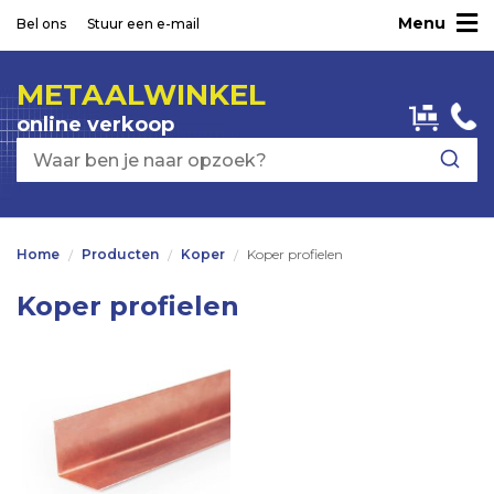
Menu
Ga
Bel ons
Stuur een e-mail
naar
de
METAALWINKEL
inhoud
online verkoop
Home
Producten
Koper
Koper profielen
Koper profielen