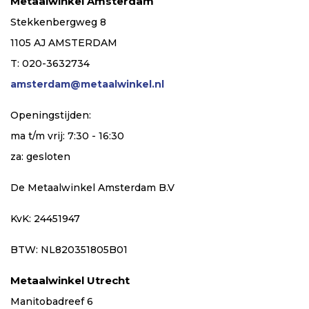
Metaalwinkel Amsterdam
Stekkenbergweg 8
1105 AJ AMSTERDAM
T: 020-3632734
amsterdam@metaalwinkel.nl
Openingstijden:
ma t/m vrij: 7:30 - 16:30
za: gesloten
De Metaalwinkel Amsterdam B.V
KvK: 24451947
BTW: NL820351805B01
Metaalwinkel Utrecht
Manitobadreef 6