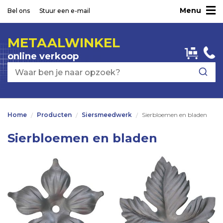
Menu
Ga
Bel ons
Stuur een e-mail
naar
de
METAALWINKEL
inhoud
online verkoop
Home
Producten
Siersmeedwerk
Sierbloemen en bladen
Sierbloemen en bladen