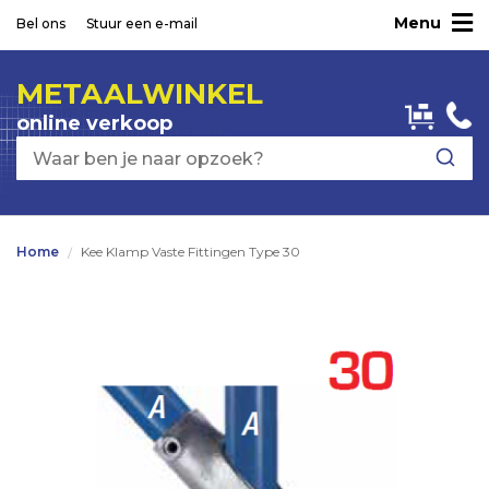
Menu
Ga
Bel ons
Stuur een e-mail
naar
de
METAALWINKEL
inhoud
online verkoop
Home
Kee Klamp Vaste Fittingen Type 30
Ga
naar
het
einde
van
de
afbeeldingen-
gallerij