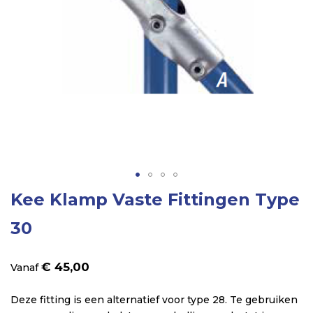
Ga
Kee Klamp Vaste Fittingen Type
naar
het
30
begin
van
€ 45,00
Vanaf
de
afbeeldingen-
Deze fitting is een alternatief voor type 28. Te gebruiken
gallerij