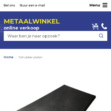
Menu
Ga
Bel ons
Stuur een e-mail
naar
de
METAALWINKEL
inhoud
online verkoop
Home
Celrubber platen
Ga
naar
het
einde
van
de
afbeeldingen-
gallerij