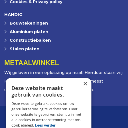
Cookies & Privacy policy
HANDIG
Bouwtekeningen
Aluminium platen
Constructiebalken
Stalen platen
METAALWINKEL
Wij geloven in een oplossing op maat! Hierdoor staan wij
iedere dag weer voor de uitdaging om de meest
×
Deze website maakt
uiteenlopende opdrachten te ontwikkelen.
gebruik van cookies.
Deze website gebruikt cookies om uw
gebruikerservaring te verbeteren. Door
onze website te gebruiken, stemt u in met
alle cookies in overeenstemming met ons
Cookiebeleid.
Lees verder