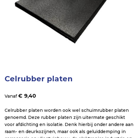
Ga
Celrubber platen
naar
het
€ 9,40
Vanaf
begin
van
Celrubber platen worden ook wel schuimrubber platen
de
genoemd. Deze rubber platen zijn uitermate geschikt
afbeeldingen-
voor afdichting en isolatie. Denk hierbij onder andere aan
gallerij
raam- en deurkozijnen, maar ook als geluiddemping in